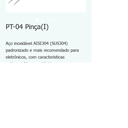
PT-04 Pinça(I)
Aço inoxidável AISI304 (SUS304)
padronizado e mais recomendado para
eletrônicos, com características
antimagnéticas, antiácidas e
anticorrosivas.
As pontas endurecidas são acabadas com
precisão e a haste tensionada fornece
uma ação de mola estável para eliminar a
tensão dos dedos
Especificações PT04
・Forma：(I)