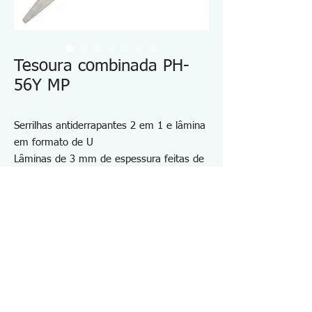
Tesoura combinada PH-
56Y MP
Serrilhas antiderrapantes 2 em 1 e lâmina
em formato de U
Lâminas de 3 mm de espessura feitas de
aço inoxidável, excelente desempenho de
corte
Alças de dois tons feitas de borracha
acolchoada (TPR) + ABS à prova de
choque,
ideal para trabalhos pesados e sem fadiga
Especificações PH56Y