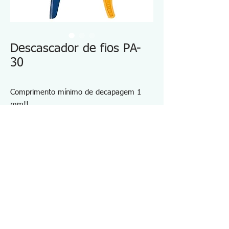
Descascador de fios PA-
30
Comprimento mínimo de decapagem 1
mm!!
Economizando tempo e proporcionando o
comprimento de decapagem perfeito
sempre
Comprimento de decapagem ajustável de
1 mm a 24 mm no máximo
Especificações PA30
・Tamanho aplicável: 0,5 a 5,0 mm²
・Tamanho aplicável: AWG20～10