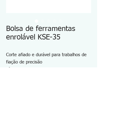
Bolsa de ferramentas
enrolável KSE-35
Corte afiado e durável para trabalhos de
fiação de precisão
Lâmina de corte elaboradamente polida e
afiada
Material: aço de alto carbono
Com regulador de ângulo de abertura
Com mola helicoidal
Sem furo de decapagem
Especificações KSE35