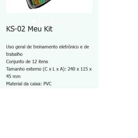
KS-02 Meu Kit
Uso geral de treinamento eletrônico e de
trabalho
Conjunto de 12 itens
Tamanho externo (C x L x A): 240 x 115 x
45 mm
Material da caixa: PVC
Peso: 0,8 Kg
Observação: Ferro de solda de 30 W para
uso em 220-240 V está disponível, mas a
aparência e o design são diferentes do
que é mostrado na foto para uso em 100
V.