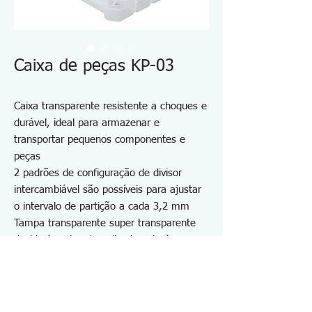
Caixa de peças KP-03
Caixa transparente resistente a choques e
durável, ideal para armazenar e
transportar pequenos componentes e
peças
2 padrões de configuração de divisor
intercambiável são possíveis para ajustar
o intervalo de partição a cada 3,2 mm
Tampa transparente super transparente
devido à resina de policarbonato à prova
de choque
Material: Corpo - Polipropileno
Tampa / Trava - Policarbonato / ABS
Tamanho ext. 255 x 190 x 40 mm Placa