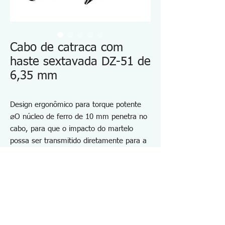
Cabo de catraca com
haste sextavada DZ-51 de
6,35 mm
Design ergonômico para torque potente
⌀O núcleo de ferro de 10 mm penetra no
cabo, para que o impacto do martelo
possa ser transmitido diretamente para a
ponta.
Com reforço sextavado de 13 mm
(atravessando superfícies planas),
funciona com uma chave para aumentar o
torque de (des)aperto.
Compatível com brocas de 6,35 mm (1/4