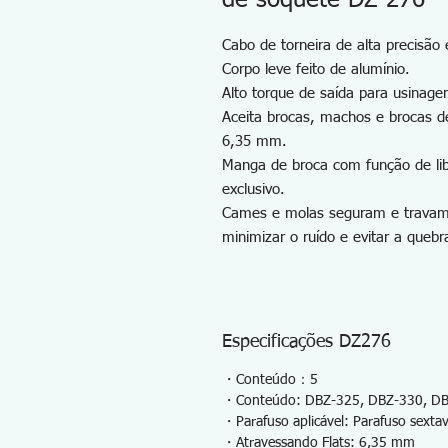
de soquete DZ-276
Cabo de torneira de alta precisão 
Corpo leve feito de alumínio.
Alto torque de saída para usinage
Aceita brocas, machos e brocas 
6,35 mm.
Manga de broca com função de lib
exclusivo.
Cames e molas seguram e travam 
minimizar o ruído e evitar a queb
Especificações DZ276
・Conteúdo：5
・Conteúdo: DBZ-325, DBZ-330, DB
・Parafuso aplicável: Parafuso sextav
・Atravessando Flats: 6,35 mm