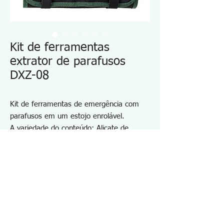
Kit de ferramentas
extrator de parafusos
DXZ-08
Kit de ferramentas de emergência com
parafusos em um estojo enrolável.
A variedade do conteúdo: Alicate de
pressão para remoção de parafusos,
conjuntos de brocas extratoras de
parafusos de soquete, cabo para chave
de fenda passante, suporte para broca de
extensão, magnetizador para chave de
fenda, etc.