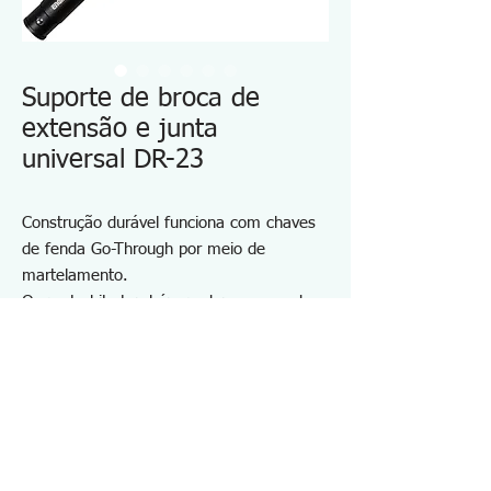
Suporte de broca de
extensão e junta
universal DR-23
Construção durável funciona com chaves
de fenda Go-Through por meio de
martelamento.
Os porta-bits também podem ser usados
com uma chave de impacto (exceto para
DR-28)
Cabeça fina ideal para trabalho em área
confinada
Extratores de parafuso DBZ-51~65
acopláveis