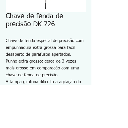
Chave de fenda de
precisão DK-726
Chave de fenda especial de precisão com
empunhadura extra grossa para fácil
desaperto de parafusos apertados.
Punho extra grosso: cerca de 3 vezes
mais grosso em comparação com uma
chave de fenda de precisão
A tampa giratória dificulta a agitação do
eixo, melhorando a operabilidade.
Design anti-rolamento
Para instalar e remover parafusos
sextavados (parafusos Torx).
Para manutenção de celulares, PHS,
dispositivos sem fio, PCs, máquinas de