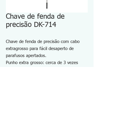
Chave de fenda de
precisão DK-714
Chave de fenda de precisão com cabo
extragrosso para fácil desaperto de
parafusos apertados.
Punho extra grosso: cerca de 3 vezes
mais grosso em comparação com uma
chave de fenda de precisão
A tampa giratória dificulta a agitação do
eixo, melhorando a operabilidade.
Design anti-rolamento
Para fixar e remover parafusos pequenos.
Especificações DK714