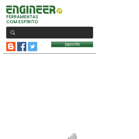
FERRAMENTAS
COM ESPÍRITO
japonês
Retornar para:
Pinças
Item nº.
PT-01~15
Série PT