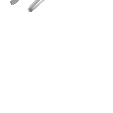
Tweezers
Serrated inside point
PT-11