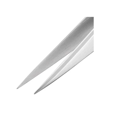
tensão dos dedos
Tweezers (AA)
PT-01