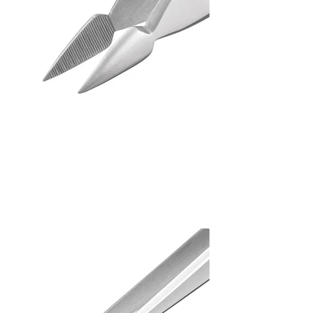
Tweezers (TS)
Serrated inside point
PT-07