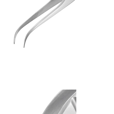
Tweezers (J)
PT-06