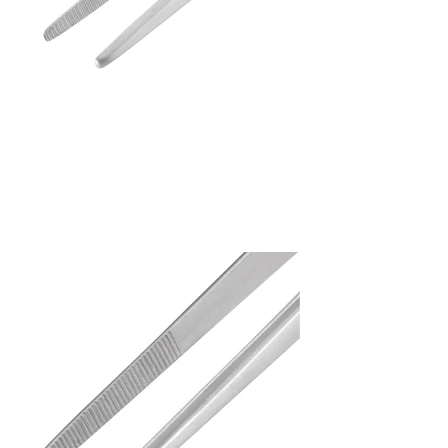
Tweezers
Serrated inside point
PT-10