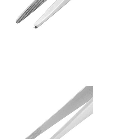
Tweezers
Serrated inside point
PT-09