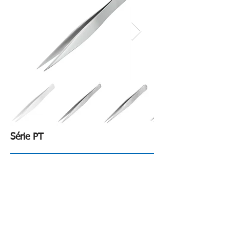
Série PT
- Aço inoxidável padronizado SUS304
(AISI) com liga antimagnética, antiácida e
anticorrosiva.
- Os pontos endurecidos são finalizados
com precisão e o corpo tensionado para
fornecer ação de mola correta e eliminar a