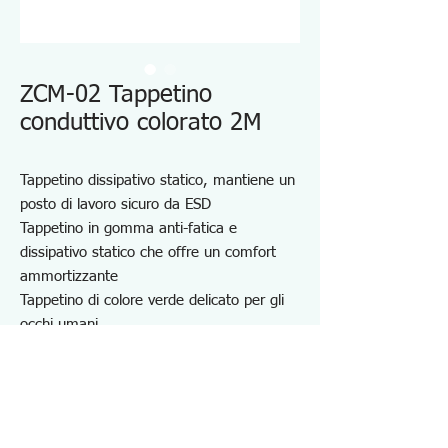
ZCM-02 Tappetino
conduttivo colorato 2M
Tappetino dissipativo statico, mantiene un
posto di lavoro sicuro da ESD
Tappetino in gomma anti-fatica e
dissipativo statico che offre un comfort
ammortizzante
Tappetino di colore verde delicato per gli
occhi umani
Facile da tagliare in base alle dimensioni
richieste per il pavimento o la panca
Dimensioni: 1m x 1m x 2mm (T)
Resistività superficiale
Strato superiore (verde): 10e8~10e10