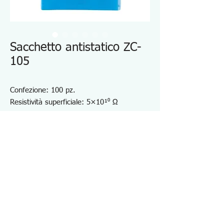
Sacchetto antistatico ZC-
105
Confezione: 100 pz.
Resistività superficiale: 5×10¹⁰ Ω
(20℃/50%)
Larghezza (mm): 300
Lunghezza (mm): 400
Spessore (mm): 0,05
Borsa trasparente anti-ESD
Conveniente per lo stoccaggio di PCB
Specifiche ZC105