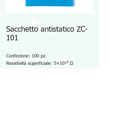
Sacchetto antistatico ZC-
101
Confezione: 100 pz.
Resistività superficiale: 5×10¹⁰ Ω
(20℃/50%)
Larghezza (mm): 100
Lunghezza (mm): 200
Spessore (mm): 0,05
Borsa trasparente anti-ESD
Conveniente per lo stoccaggio di PCB
Specifiche ZC101