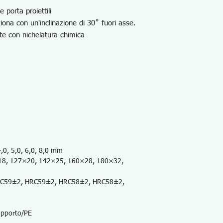
 porta proiettili
iona con un'inclinazione di 30˚ fuori asse.
te con nichelatura chimica
4,0, 5,0, 6,0, 8,0 mm
18, 127×20, 142×25, 160×28, 180×32,
RC59±2, HRC59±2, HRC58±2, HRC58±2,
upporto/PE