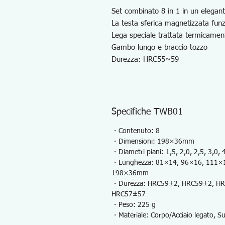
Set combinato 8 in 1 in un elegante
La testa sferica magnetizzata funz
Lega speciale trattata termicamen
Gambo lungo e braccio tozzo
Durezza: HRC55~59
Specifiche TWB01
・Contenuto: 8
・Dimensioni: 198×36mm
・Diametri piani: 1,5, 2,0, 2,5, 3,0, 
・Lunghezza: 81×14, 96×16, 111×
198×36mm
・Durezza: HRC59±2, HRC59±2, H
HRC57±57
・Peso: 225 g
・Materiale: Corpo/Acciaio legato, S