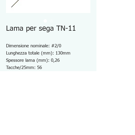
Lama per sega TN-11
Dimensione nominale: #2/0
Lunghezza totale (mm): 130mm
Spessore lama (mm): 0,26
Tacche/25mm: 56
Le lame ideali realizzate in lega di acciaio
speciale SKS con know-how tecnologico.
Lama della sega interamente trattata
termicamente, di migliore qualità
Metalli nobili
12 pezzi
Specifiche TN11