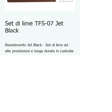
Set di lime TFS-07 Jet
Black
Rivestimento Jet Black - Set di lime ad
alte prestazioni e lunga durata in custodia
arrotolabile
Set 6 in 1 di lime di secondo taglio e una
spazzola
Piatto (TF-11), Semitondo (TF-12), Tondo
(TF-13), Quadrato (TF-14),
Triangolo (TF-15) e Pennello
Specifiche TFS07