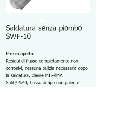
Saldatura senza piombo
SWF-10
Prezzo aperto.
Residui di flusso completamente non
corrosivi, nessuna pulizia necessaria dopo
la saldatura, classe MIL-RMA
Sn60/Pb40, flusso di tipo non pulente
1,7%
Adatto per rame e lega di rame
Tipo di matita: φ0,6 mm (15 g), φ0,8
mm (20 g), φ1,0 mm (35 g) e φ1,2 mm
(40 g)
Tipo di bobina: varietà di φ0,6~1,2 mm in
500 g o 1000 g