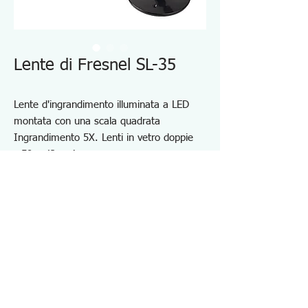
Lente di Fresnel SL-35
Lente d'ingrandimento illuminata a LED
montata con una scala quadrata
Ingrandimento 5X. Lenti in vetro doppie
φ50㎜ (2 pz.)
Scala graduata integrata da 25 mm
Lampadina LED luminosa e di lunga durata
2 batterie di tipo C
Lunghezza totale: 190 mm, peso netto:
161 g (batteria esclusa)
Specifiche SL35
・Ingrandimento:×1.8