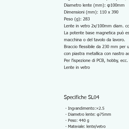
Diametro lente (mm): φ100mm
Dimensioni (mm): 110 x 390
Peso (g): 283
Lente in vetro 2x/100mm diam. con
La potente base magnetica può esse
macchina o del tavolo da lavoro.
Braccio flessibile da 230 mm per 
con piastra metallica con nastro a
Per l'ispezione di PCB, hobby, ecc.
Lente in vetro
Specifiche SL04
・Ingrandimento:×2.5
・Diametro lente: φ75mm
・Peso: 440 g
・Materiale: lente/vetro