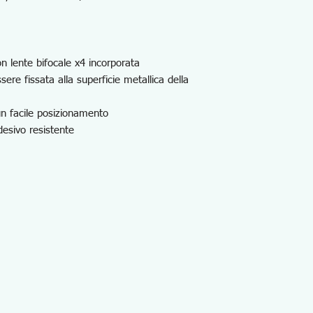
 lente bifocale x4 incorporata
re fissata alla superficie metallica della
un facile posizionamento
desivo resistente