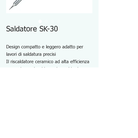
Saldatore SK-30
Design compatto e leggero adatto per
lavori di saldatura precisi
Il riscaldatore ceramico ad alta efficienza
consente un riscaldamento rapido, in
appena un minuto, pronto all'uso
La punta a vite consente una facile
sostituzione delle punte.
Con tappo resistente al calore per una
comoda conservazione dopo l'uso
Specifiche SK30
・Temperatura massima della punta: 400℃