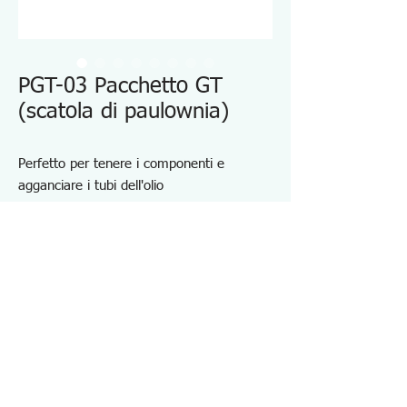
PGT-03 Pacchetto GT
(scatola di paulownia)
Perfetto per tenere i componenti e
agganciare i tubi dell'olio
Le impugnature a cricchetto consentono
un aggancio fluido e uno sgancio rapido.
Pinza emostatica dentata per lavori di
assemblaggio, saldatura e serraggio di
precisione
Con chiusura a scatto a 3 posizioni
Specifiche PGT03