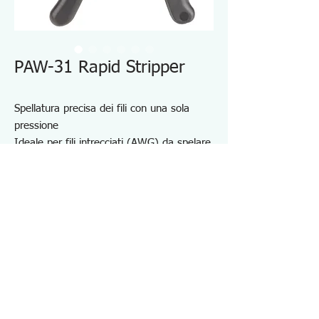
PAW-31 Rapid Stripper
Spellatura precisa dei fili con una sola
pressione
Ideale per fili intrecciati (AWG) da spelare
senza danneggiare il nucleo
Con calibro a strisce: la lunghezza del filo
è regolabile fino a un massimo di 30 mm
Robusta lega pressofusa e comode
maniglie in plastica con molla di carica
Specifiche PAW31
・Dimensioni applicabili: 0,2～6,0mm²
・Dimensioni applicabili: AWG24～10