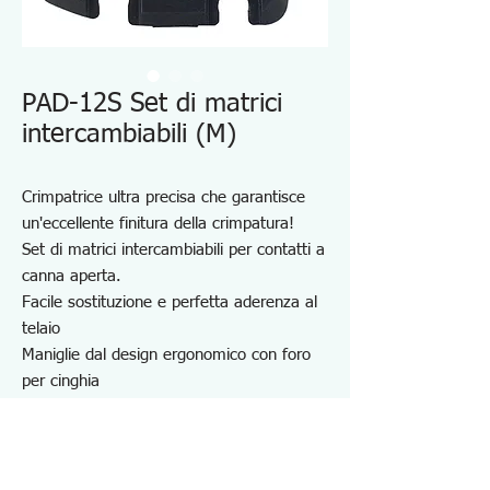
PAD-12S Set di matrici
intercambiabili (M)
Crimpatrice ultra precisa che garantisce
un'eccellente finitura della crimpatura!
Set di matrici intercambiabili per contatti a
canna aperta.
Facile sostituzione e perfetta aderenza al
telaio
Maniglie dal design ergonomico con foro
per cinghia
Dotato di spelafili e taglierina
Chiave esagonale da 2,5 mm (su tutta la
superficie piana) inclusa come accessorio
standard