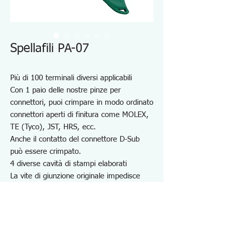
Spellafili PA-07
Più di 100 terminali diversi applicabili
Con 1 paio delle nostre pinze per
connettori, puoi crimpare in modo ordinato
connettori aperti di finitura come MOLEX,
TE (Tyco), JST, HRS, ecc.
Anche il contatto del connettore D-Sub
può essere crimpato.
4 diverse cavità di stampi elaborati
La vite di giunzione originale impedisce
che la giunzione si allenti e semplifica la
manutenzione.
Con fermo di bloccaggio e molla a spirale
Manico in elastomero resistente all'olio