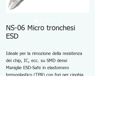
NS-06 Micro tronchesi
ESD
Ideale per la rimozione della resistenza
dei chip, IC, ecc. su SMD densi
Maniglie ESD-Safe in elastomero
termoplastico (TPR) con fori per cinghia
Con regolatore dell'angolo di apertura
(max. 5 mm)
Chiave esagonale da 1,5 mm fornita come
accessorio standard per regolare l'angolo
di apertura e fissare la vite
Con molla a spirale