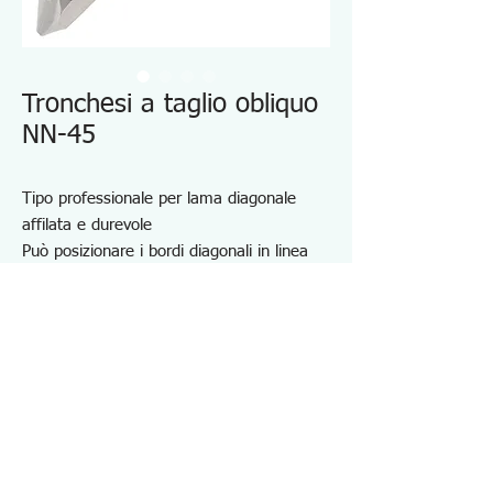
Tronchesi a taglio obliquo
NN-45
Tipo professionale per lama diagonale
affilata e durevole
Può posizionare i bordi diagonali in linea
con la superficie piana di un pezzo in
lavorazione.
Utile per dividere in due un cavo isolato.
Materiale: acciaio ad alto tenore di
carbonio
Con fori di spelatura (φ1,2 e φ1,6 mm)
Specifiche NN45