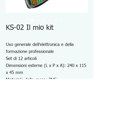
KS-02 Il mio kit
Uso generale dell'elettronica e della
formazione professionale
Set di 12 articoli
Dimensioni esterne (L x P x A): 240 x 115
x 45 mm
Materiale della cassa: PVC
Peso: 0,8 Kg
Nota: è disponibile un saldatore da 30 W
per uso a 220-240 V, ma l'aspetto e il
design sono diversi da quelli mostrati nella
foto per uso a 100 V.