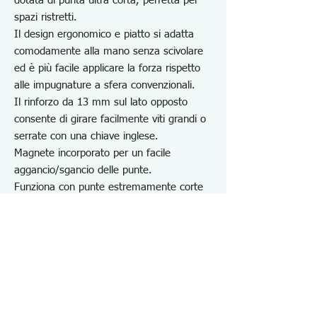
dotata di punta ultra corta, perfetta per
spazi ristretti.
Il design ergonomico e piatto si adatta
comodamente alla mano senza scivolare
ed è più facile applicare la forza rispetto
alle impugnature a sfera convenzionali.
Il rinforzo da 13 mm sul lato opposto
consente di girare facilmente viti grandi o
serrate con una chiave inglese.
Magnete incorporato per un facile
aggancio/sgancio delle punte.
Funziona con punte estremamente corte
(lunghezza totale 18 mm) per varie
applicazioni di viti.
Ideale per riparazioni in loco,
manutenzione di automobili, motociclette,
biciclette e progetti fai da te in spazi
ristretti
Avvertenze: