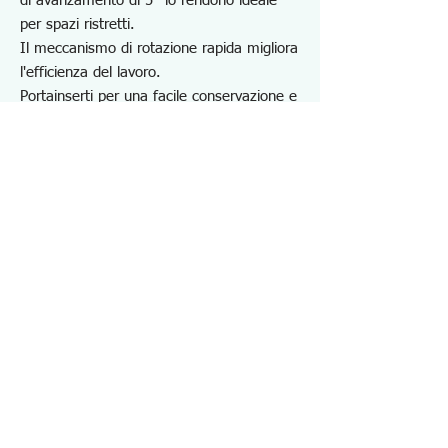
di avanzamento di 5° lo rendono ideale
per spazi ristretti.
Il meccanismo di rotazione rapida migliora
l'efficienza del lavoro.
Portainserti per una facile conservazione e
trasportabilità.
Ideale per estrarre viti a esagono
incassato e lavorare in spazi ristretti.
Ideale per il montaggio di mobili ed
elettrodomestici, progetti fai da te,
riparazioni in loco e manutenzione.
*Non estendere l'impugnatura utilizzando
tubi o altri utensili.
*Potrebbe non funzionare su viti
completamente bloccate a causa di
ruggine o adesivo.
Specifiche DZ373