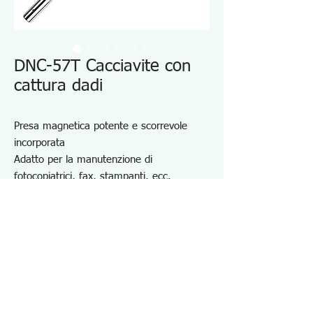
DNC-57T Cacciavite con
cattura dadi
Presa magnetica potente e scorrevole
incorporata
Adatto per la manutenzione di
fotocopiatrici, fax, stampanti, ecc.
Il magnete scorrevole nella presa attrae e
cattura un bullone esagonale e un dado
flangiato adattandosi a diverse altezze
delle teste.
Materiale: Cr-V (asta), acetato di cellulosa
(impugnatura)