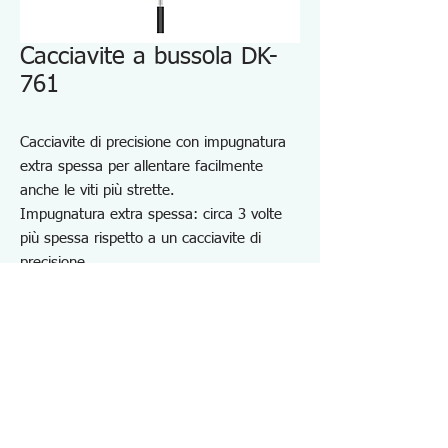
Cacciavite a bussola DK-
761
Cacciavite di precisione con impugnatura
extra spessa per allentare facilmente
anche le viti più strette.
Impugnatura extra spessa: circa 3 volte
più spessa rispetto a un cacciavite di
precisione
Il tappo rotante rende difficile scuotere
l'albero, migliorando la funzionalità.
Design anti-rollio
Punta magnetizzata
Per installare e rimuovere bulloni e dadi
esagonali.