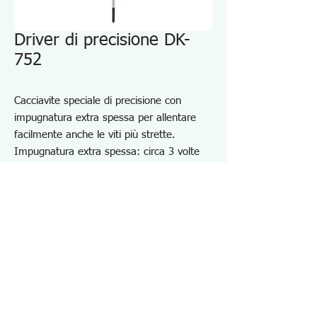
Driver di precisione DK-
752
Cacciavite speciale di precisione con
impugnatura extra spessa per allentare
facilmente anche le viti più strette.
Impugnatura extra spessa: circa 3 volte
più spessa rispetto a un cacciavite di
precisione
Il tappo rotante rende difficile scuotere
l'albero, migliorando la funzionalità.
Design anti-rollio
Per installare e rimuovere viti a forma di Y.
Specifiche DK752