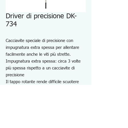
Driver di precisione DK-
734
Cacciavite speciale di precisione con
impugnatura extra spessa per allentare
facilmente anche le viti più strette.
Impugnatura extra spessa: circa 3 volte
più spessa rispetto a un cacciavite di
precisione
Il tappo rotante rende difficile scuotere
l'albero, migliorando la funzionalità.
Design anti-rollio
Per installare e rimuovere viti a testa
esagonale (viti Torx).
Per la manutenzione di telefoni cellulari,
PHS, dispositivi wireless, PC, console per