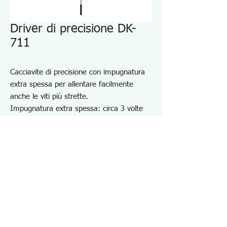
Driver di precisione DK-
711
Cacciavite di precisione con impugnatura
extra spessa per allentare facilmente
anche le viti più strette.
Impugnatura extra spessa: circa 3 volte
più spessa rispetto a un cacciavite di
precisione
Il tappo rotante rende difficile scuotere
l'albero, migliorando la funzionalità.
Design anti-rollio
Per fissare e rimuovere piccole viti.
Specifiche DK711