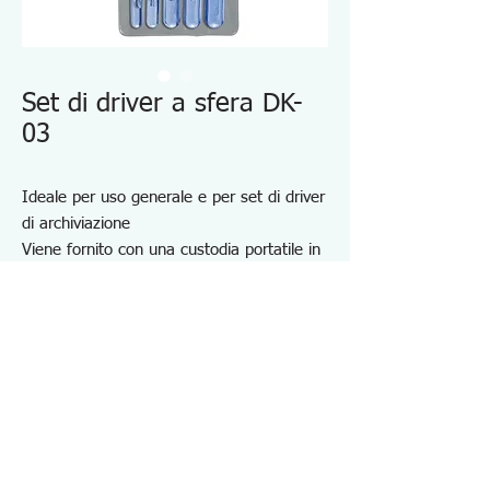
Set di driver a sfera DK-
03
Ideale per uso generale e per set di driver
di archiviazione
Viene fornito con una custodia portatile in
plastica
(Dimensioni della cassa: 145 x 81 x 29
mm)
Contiene: (-) 5,5 mm, (+) #00, #0, #1,
#2 e #3 con impugnatura per driver di
prova del circuito
Specifiche DK03