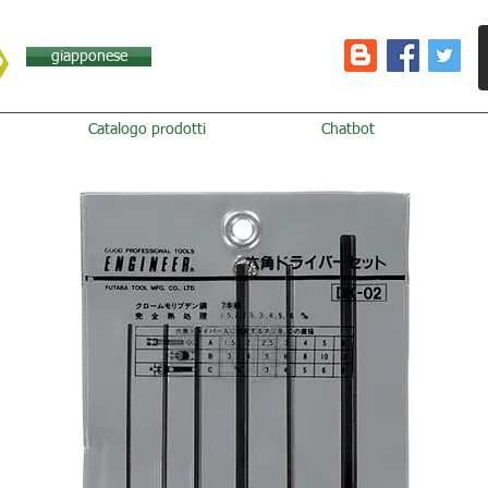
giapponese
Catalogo prodotti
Chatbot