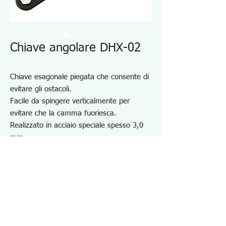
Chiave angolare DHX-02
Chiave esagonale piegata che consente di
evitare gli ostacoli.
Facile da spingere verticalmente per
evitare che la camma fuoriesca.
Realizzato in acciaio speciale spesso 3,0
mm.
Dotato di tubo di facile presa
Per l'installazione e la rimozione di bulloni
a testa esagonale incassata.
Anche per lavorare in spazi stretti e
profondi.
Misura della punta: ⬢5.0, 6.0