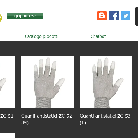
giapponese
Catalogo prodotti
Chatbot
i ZC-51
Guanti antistatici ZC-52
Guanti antistatici ZC-53
(M)
(L)