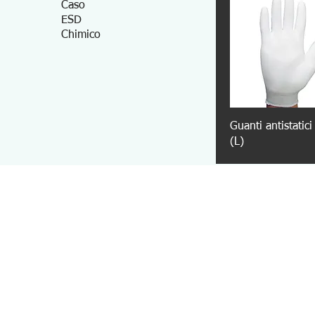
Caso
ESD
Chimico
Guanti antistatic
(L)