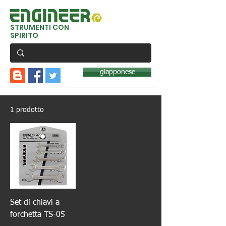
STRUMENTI CON
SPIRITO
giapponese
1 prodotto
Set di chiavi a
forchetta TS-05