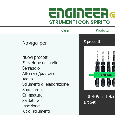
STRUMENTI CON SPIRITO
Casa
Prodotti
5 prodotti
Naviga per
Nuovi prodotti
Estrazione della vite
Serraggio
Afferrare/pizzicare
Taglio
Strumenti di elaborazione
Spogliarello
Crimpatura
TDL-405 Left Han
Saldatura
Bit Set
Ispezione
Kit di strumenti