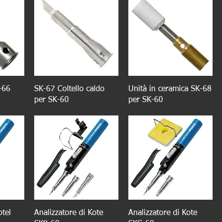
-66
SK-67 Coltello caldo
Unità in ceramica SK-68
per SK-60
per SK-60
otel
Analizzatore di Kote
Analizzatore di Kote