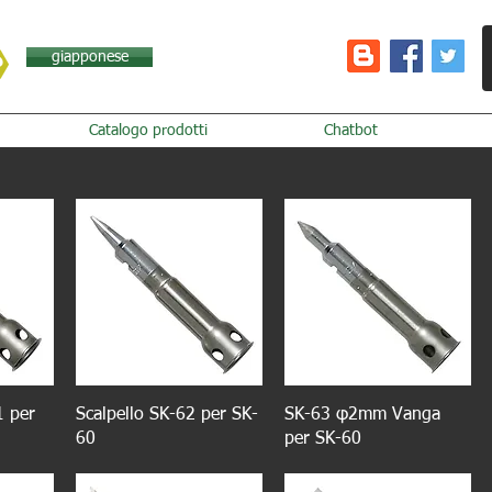
giapponese
Catalogo prodotti
Chatbot
1 per
Scalpello SK-62 per SK-
SK-63 φ2mm Vanga
60
per SK-60