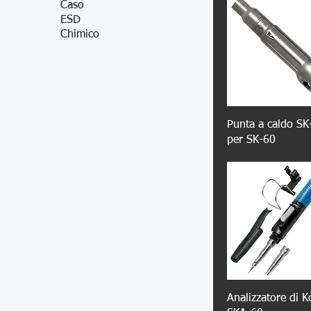
Caso
ESD
Chimico
Punta a caldo SK
per SK-60
Analizzatore di K