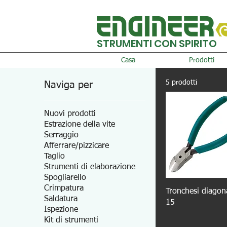
STRUMENTI CON SPIRITO
Casa
Prodotti
5 prodotti
Naviga per
Nuovi prodotti
Estrazione della vite
Serraggio
Afferrare/pizzicare
Taglio
Strumenti di elaborazione
Spogliarello
Crimpatura
Tronchesi diagon
Saldatura
15
Ispezione
Kit di strumenti