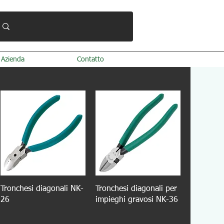
Azienda
Contatto
Tronchesi diagonali NK-
Tronchesi diagonali per
26
impieghi gravosi NK-36