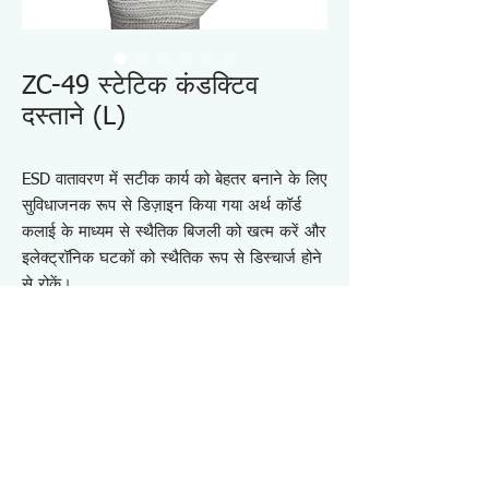
ZC-49 स्टेटिक कंडक्टिव
दस्ताने (L)
ESD वातावरण में सटीक कार्य को बेहतर बनाने के लिए
सुविधाजनक रूप से डिज़ाइन किया गया अर्थ कॉर्ड
कलाई के माध्यम से स्थैतिक बिजली को खत्म करें और
इलेक्ट्रॉनिक घटकों को स्थैतिक रूप से डिस्चार्ज होने
से रोकें।
घुमावदार आकार और चौड़ी प्लास्टिक बॉडी (30x20
मिमी) कलाई के चारों ओर उच्च चालकता की विशेषता
रखती है
इलास्टिक बैंड में सिल्वर फिलामेंट उच्च चालकता और
एंटी-मेटालिक एलर्जी के लिए आदर्श है
सुरक्षा के लिए 1MΩ प्रतिरोध बनाया गया