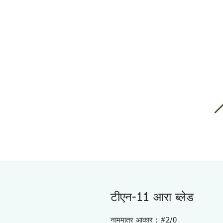
टीएन-11 आरा ब्लेड
नाममात्र आकार : #2/0