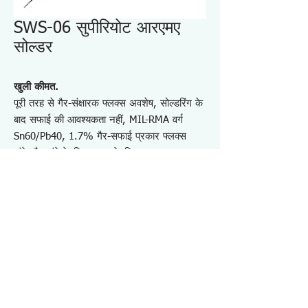
SWS-06 सुपीरियोट आरएमए
सोल्डर
खुली कीमत.
पूरी तरह से गैर-संक्षारक फ्लक्स अवशेष, सोल्डरिंग के
बाद सफाई की आवश्यकता नहीं, MIL-RMA वर्ग
Sn60/Pb40, 1.7% गैर-सफाई प्रकार फ्लक्स
तांबे और तांबे के मिश्र धातु के लिए उपयुक्त
पेंसिल प्रकार : φ0.6mm(15g),
φ0.8mm(20g), φ1.0mm(35g) और
φ1.2mm(40g)
बॉबिन प्रकार: 500g या 1000g में φ0.6~1.2mm
की विविधता
विनिर्देश SWS06
・तार व्यास: 0.6 मिमी