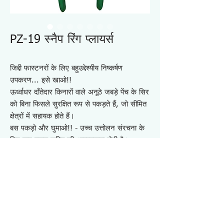
PZ-19 स्नैप रिंग प्लायर्स
जिद्दी फास्टनरों के लिए बहुउद्देश्यीय निष्कर्षण
उपकरण... इसे खाओ!!
ऊर्ध्वाधर दाँतेदार किनारों वाले अनूठे जबड़े पेंच के सिर
को बिना फिसले सुरक्षित रूप से पकड़ते हैं, जो सीमित
क्षेत्रों में सहायक होते हैं।
बस पकड़ो और घुमाओ!! - उच्च उत्तोलन संरचना के
लिए कम पकड़ शक्ति की आवश्यकता होती है।
इंटर-मेष्ड साइड टीथ - जबड़े बंद होने पर अत्यधिक
पतली प्लेटों के साथ-साथ मोटी सामग्री को भी बहुत
सुरक्षित रूप से पकड़ने के लिए पर्याप्त है। आपको एक
मजबूत पकड़ का आश्वासन देता है!!
टी-आकार के फोर्जिंग हैंडल के कारण, भारी उपयोग के
दौरान हैंडल स्लीव मुड़ेगी या फिसलेगी नहीं।