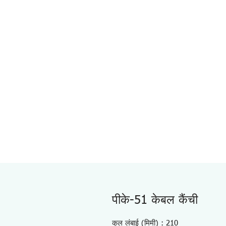
पीके-51 केबल कैंची
कुल लंबाई (मिमी) : 210